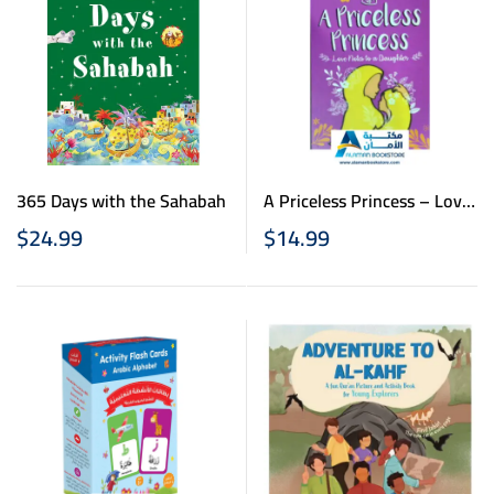
365 Days with the Sahabah
A Priceless Princess – Love
Notes to a Daughter
$
24.99
$
14.99