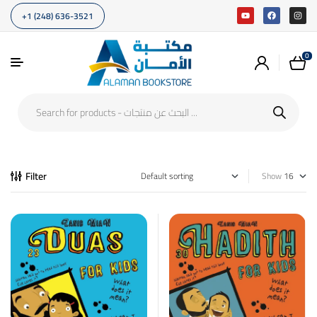
+1 (248) 636-3521
0
Filter
Show