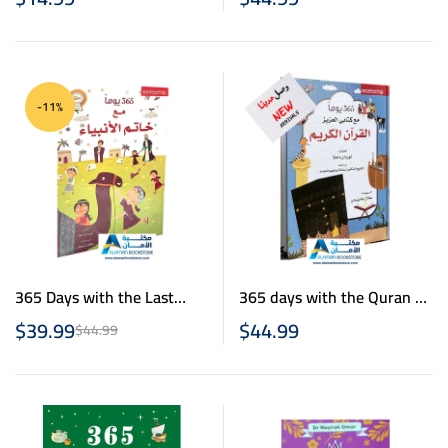
الحبيب – قصص الصحابة
-11%
365 Days with the Last
365 days with the Quran –
Prophet – 365 يوما مع خاتم
365 يوما مع كتابي العزيز
$
39.99
$
44.99
$
44.99
الانبياء
القران الكريم – قصص
القران