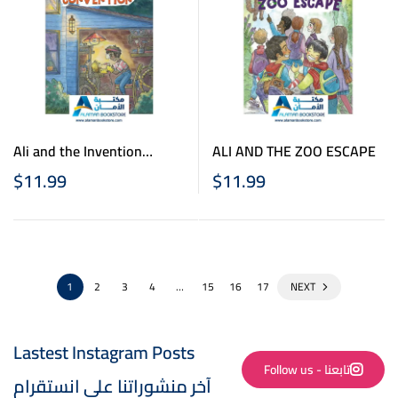
Ali and the Invention
ALI AND THE ZOO ESCAPE
Convention
$
11.99
$
11.99
1
2
3
4
…
15
16
17
NEXT
Lastest Instagram Posts
Follow us - تابعنا
آخر منشوراتنا على انستقرام