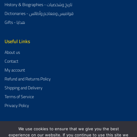
History & Biographies - تاريخ وشخصيات
Dictionaries - قواميس ومعاجم وأطالس
Gifts - هدايا
Useful Links
About us
Contact
My account
Refund and Returns Policy
Shipping and Delivery
Terms of Service
Privacy Policy
We use cookies to ensure that we give you the best
Al-Aman Bookstore 2026 Created By
GrowDose
.
experience on our website. If you continue to use this site we