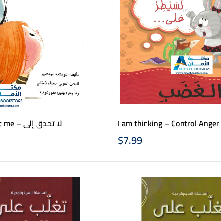
I am thinking – Control Anger – وبة
Don’t stare at me – لا تحدق إلي
تسيطر على.. الغضب
$
7.99