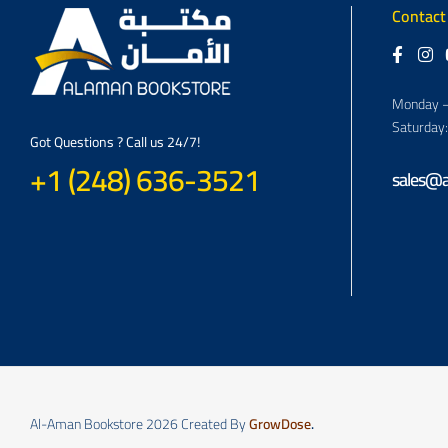
Contact
Monday –
Saturday
Got Questions ? Call us 24/7!
+1 (248) 636-3521
sales@
Al-Aman Bookstore 2026 Created By
GrowDose
.