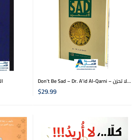
Don’t Be Sad – Dr. A’id Al-Qarni – لا تحزن
الإي
– د. عائض القرني
$
29.99