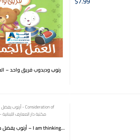
$
7.99
أرنوب ودبدوب فريق واحد – ا-
g – Team Work
أرنوب – I am thinking
ion for others