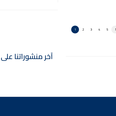
1
2
3
4
5
 Posts - آخر منشوراتنا على انستقرام