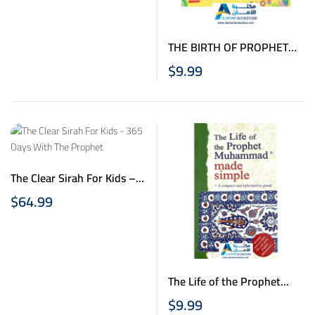
THE BIRTH OF PROPHET
MUHAMMAD BOARD BOOK
$
9.99
The Clear Sirah For Kids –
365 Days With The Prophet
$
64.99
| Hardcover
The Life of the Prophet
Muhammad Made Simple
$
9.99