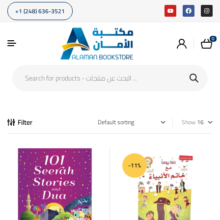
+1 (248) 636-3521
0
Filter
Show
-11%