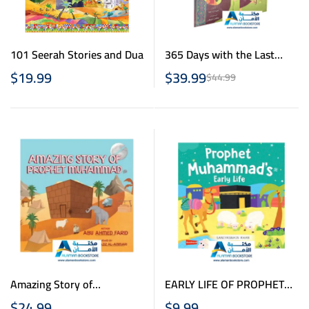
101 Seerah Stories and Dua
365 Days with the Last
Prophet – 365 يوما مع خاتم
$
19.99
$
39.99
$
44.99
الانبياء
Amazing Story of
EARLY LIFE OF PROPHET
Muhammad
MUHAMMAD BOARD BOOK
$
24.99
$
9.99