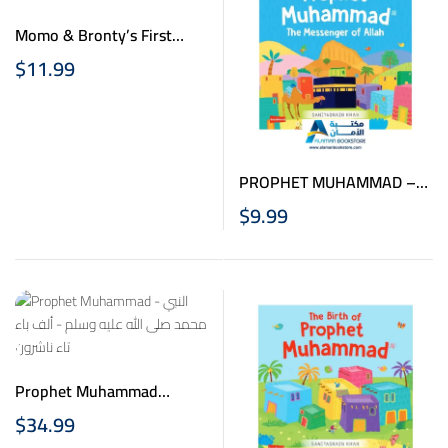
Momo & Bronty’s First
Book About Allah
$
11.99
PROPHET MUHAMMAD –
THE MESSENGER OF
$
9.99
ALLAH BOARD BOOK
Prophet Muhammad
(PBUH) – النبي محمد صلى
$
34.99
الله عليه وسلم