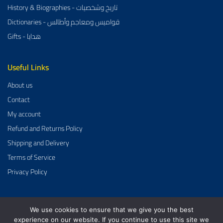
History & Biographies - تاريخ وشخصيات
Dictionaries - قواميس ومعاجم وأطالس
Gifts - هدايا
Useful Links
About us
Contact
My account
Refund and Returns Policy
Shipping and Delivery
Terms of Service
Privacy Policy
We use cookies to ensure that we give you the best
Al-Aman Bookstore 2026 Created By
GrowDose
.
experience on our website. If you continue to use this site we