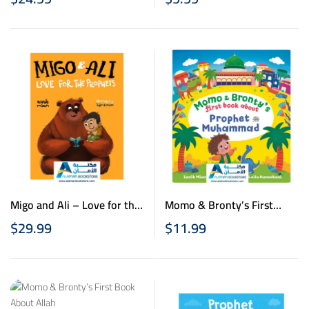
Migo and Ali – Love for the
Momo & Bronty’s First
Prophets
Book About Prophet
$
29.99
$
11.99
Muhammad (saw)