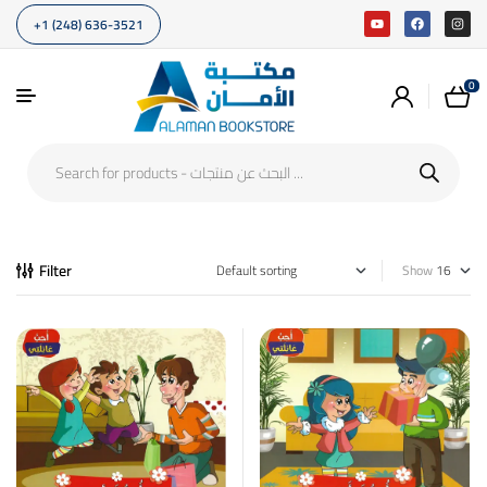
+1 (248) 636-3521
0
Filter
Show