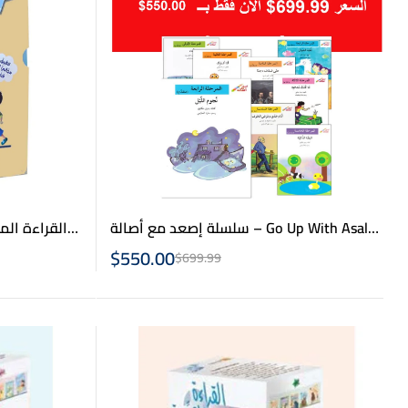
سلسلة إصعد مع أصالة – Go Up With Asala
القراءة الم
Series
$
550.00
$
699.99