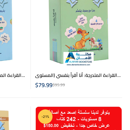
القراءة المتدرجة: أنا أقرأ بنفسي (المستوى
القراءة الم
2) – Arabic Graded Reading
$
79.99
$
95.99
-21%