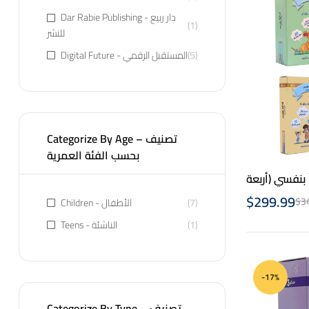
Dar Rabie Publishing - دار ربيع
(1)
للنشر
Digital Future - المستقبل الرقمي
(5)
Categorize By Age – تصنيف
بحسب الفئة العمرية
أ بنفسي (أربعة
مجموعات) – Arabic Graded Reading – 4
$
299.99
$
3
Children - الأطفال
(7)
Setss
Teens - الناشئة
(1)
-17%
Categorize By Type – تصنيف