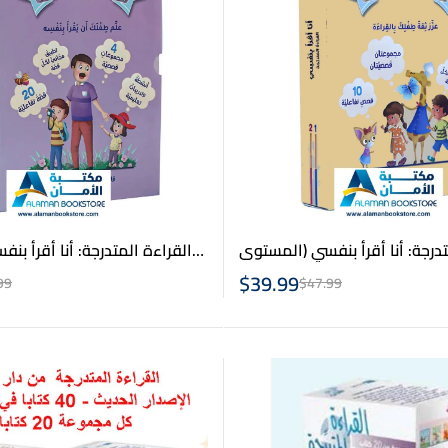
تدرجة: أنا أقرأ بنفسي (المستوى
القراءة المتدرجة: أنا أقرأ ب
 Graded Reading
4) – Arabic Graded Reading
$
39.99
99
$
47.99