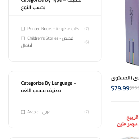
بحسب النوع
Printed Books - كتب مطبوعة
(7)
Children's Stories - قصص
(6)
أطفال
نفسي (المستوى
Categorize By Language –
3) – Arabic
$
79.99
$
95.
تصنيف بحسب اللغة
Arabic - عربي
(7)