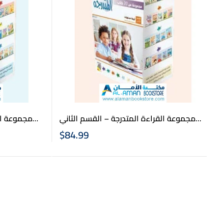
مجموعة القراءة المتدرجة – القسم الثاني
مجموعة ال
المتقدم – 20 كتابا – Arabic Graded
$
84.99
Readers First Set (20 Books)