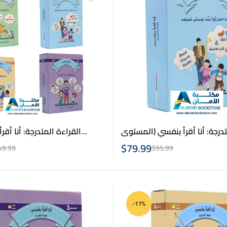
تدرجة: أنا أقرأ بنفسي (المستوى
القراءة المتدرجة: أنا أقر
1) – Arabic Graded Reading
$
79.99
49.99
$
95.99
-17%