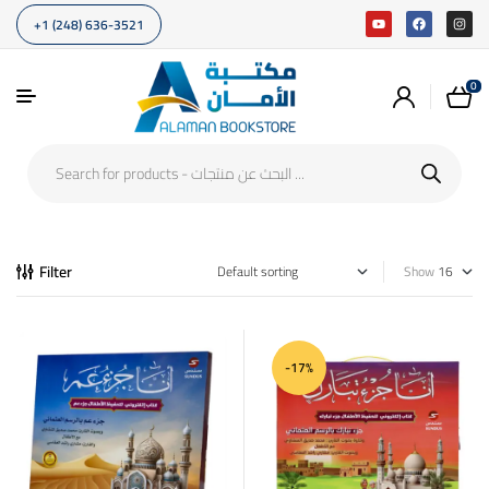
+1 (248) 636-3521
0
Filter
Show
-17%