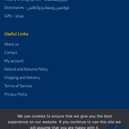
Dictionaries - قواميس ومعاجم وأطالس
Gifts - هدايا
Useful Links
About us
Contact
My account
Refund and Returns Policy
Shipping and Delivery
Terms of Service
Privacy Policy
We use cookies to ensure that we give you the best
Al-Aman Bookstore 2026 Created By
GrowDose
.
experience on our website. If you continue to use this site we
will assume that you are happy with it.