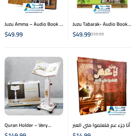
Juzu Amma – Audio Book –
Juzu Tabarak- Audio Book
– أنا جزء تبارك – كتاب صوتي
أنا جزء عم – كتاب صوتي
$
49.99
$
49.99
$
59.99
Quran Holder – Very
أنا جزء عم فتعلموا مني العبر
Elegant – Black Color
$
149.99
$
14.99