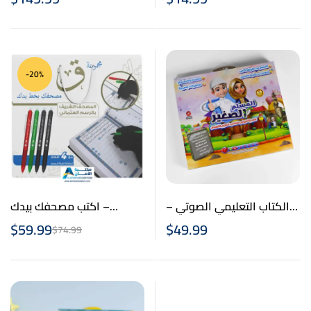
-20%
الكتاب التعليمي الصوتي –
اكتب مصحفك بيدك –
Traceable Quran Collection
كتاب المسلم الصغير
$
59.99
$
49.99
$
74.99