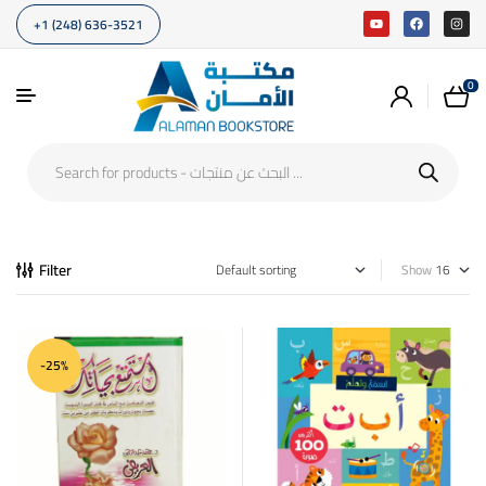
+1 (248) 636-3521
0
Filter
Show
-25%