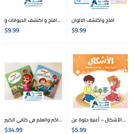
افتح واكتشف الالوان
افتح و اكتشف الحيوانات و
صغارها
$
9.99
$
9.99
اكبر واتعلم في كتابي الكبير
الأشكال – أغنية حلوة عن
(مجلدين) – I Grow & Learn
الاشكال – Shapes in Arabic
$
34.99
$
5.99
From My Big Book (2 Vol)