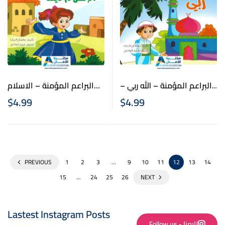
البراعم المؤمنة – الاسلام
البراعم المؤمنة – الله ربي –
ديننا – تعليم الاسلام
تعليم الاسلام للاطفال –
$
4.99
$
4.99
للاطفال – Islam is our
Allah is my God – Little
religion – Little Believers
Believers
PREVIOUS
1
2
3
…
9
10
11
12
13
14
15
…
24
25
26
NEXT
Lastest Instagram Posts
Follow us - تابعنا