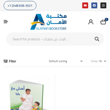
+1 (248) 636-3521
0
Filter
Show