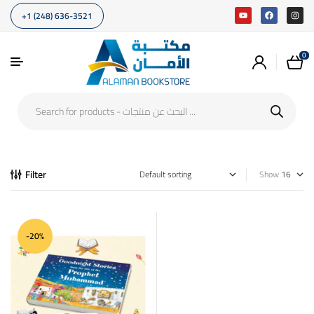
+1 (248) 636-3521
0
Filter
Show
-20%