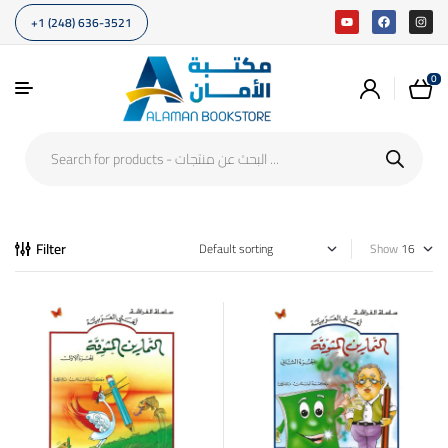
+1 (248) 636-3521
0
Filter
Show