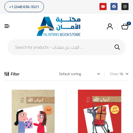
+1 (248) 636-3521
0
Filter
Show