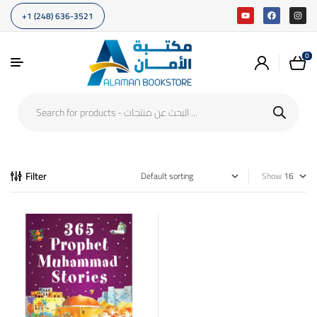
+1 (248) 636-3521
0
Filter
Show