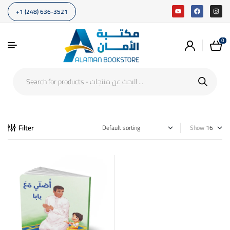
+1 (248) 636-3521
0
Filter
Show