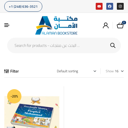
+1 (248) 636-3521
0
Filter
Show
-20%