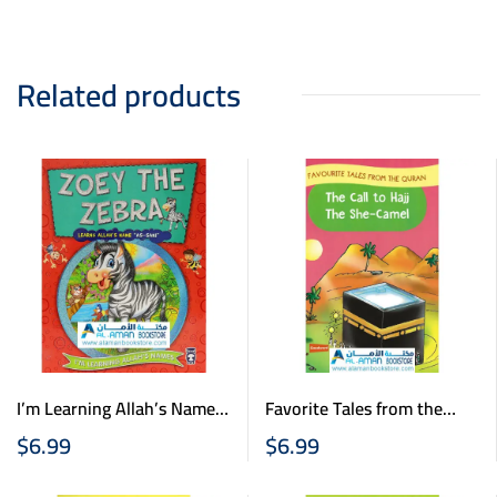
Related products
I’m Learning Allah’s Names
Favorite Tales from the
(II) – Zoey The Zebra Learns
Quran – The Call to Hajj –
$
6.99
$
6.99
Allah’s Name As Sani
The She-Camel