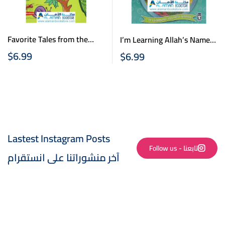
Favorite Tales from the
I’m Learning Allah’s Names
Quran – In the beginning –
(II) – Pappy the Parrot
$
6.99
$
6.99
The first man and woman
Learns Allah’s Name Ash-
Shakoor
Lastest Instagram Posts
Follow us - تابعنا
آخر منشوراتنا على انستقرام