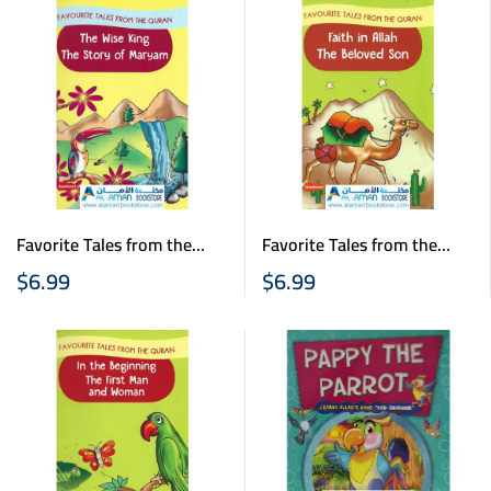
Favorite Tales from the
Favorite Tales from the
Quran – The wise king –
Quran – Faith in Allah –
$
6.99
$
6.99
The story of Maryam
The Beloved Son