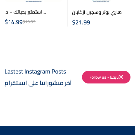
استمتع بحياتك – د.
هاري بوتر وسجين ازكابان
عبدالرحمن العريفي
$
14.99
$
21.99
$
19.99
Lastest Instagram Posts
Follow us - تابعنا
آخر منشوراتنا على انستقرام