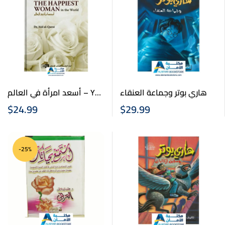
هاري بوتر وجماعة العنقاء
أسعد امرأة في العالم – You
can be the happiest woman
$
24.99
$
29.99
in the world
-25%