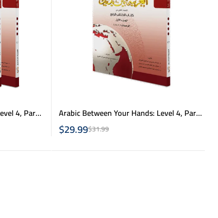
vel 4, Part
Arabic Between Your Hands: Level 4, Part
1- العربية بين يديك – كتاب الطالب 4 ج 1
ال
$
29.99
$
31.99
(Copy)