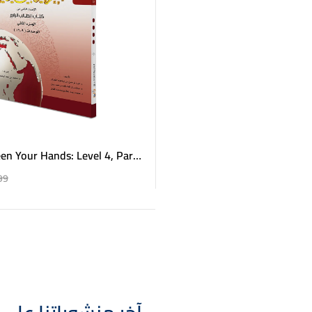
en Your Hands: Level 4, Part
العربية بين يديك – كتاب الطالب 4 
99