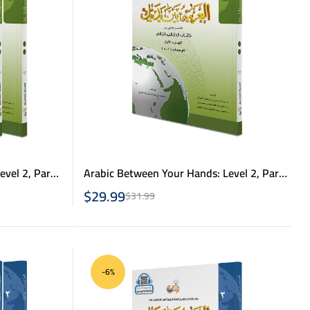
vel 2, Part
Arabic Between Your Hands: Level 2, Part
1- االعربية بين يديك – كتاب الطالب 2 ج1
$
29.99
$
31.99
-6%