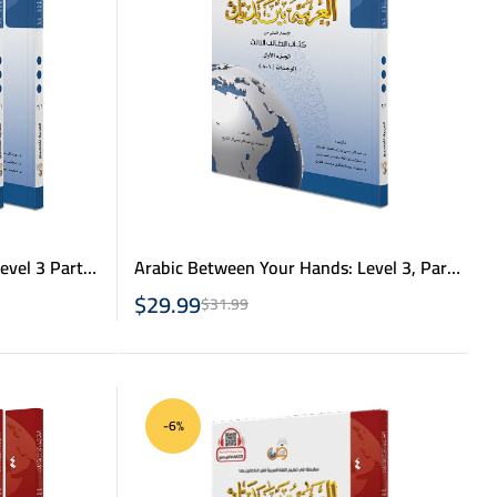
evel 3 Part 1
Arabic Between Your Hands: Level 3, Part
1- العربية بين يديك – كتاب الطالب 3 ج 1
$
29.99
$
31.99
-6%