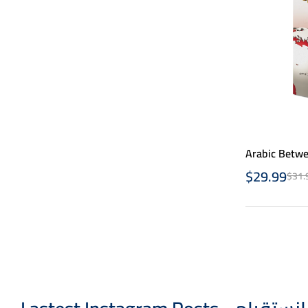
Arabic Betwe
2- ج 2
$
29.99
$
31.