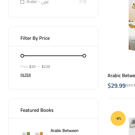
Arabic - عربي
(13)
Filter By Price
Price:
$20
—
$220
Arabic Betwe
FILTER
2- العربية بين يديك – كتاب الطالب الأول –
$
29.99
$
31.
الجزء الثاني
Featured Books
-6%
Arabic Between