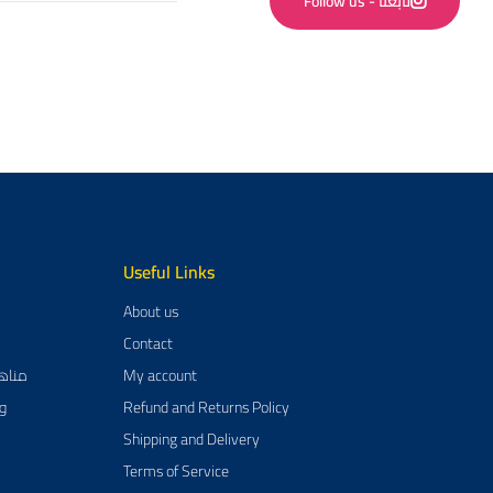
Follow us - تابعنا
Useful Links
About us
Contact
مناهج تعلي
My account
وسا
Refund and Returns Policy
Shipping and Delivery
Terms of Service