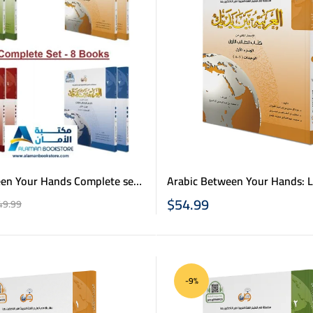
en Your Hands Complete set
Arabic Between Your Hands: Le
1 & 2 – العربية بين يديك – كتاب الطالب –
– 8 Books – العربية بين يديك
$
54.99
49.99
-9%