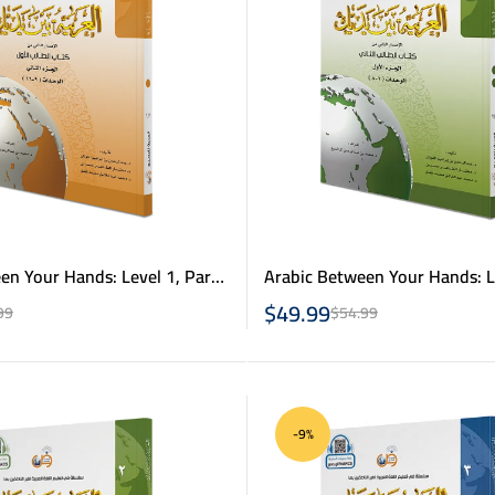
en Your Hands: Level 1, Part
Arabic Between Your Hands: Le
1 & 2- العربية بين يديك – كتاب الطالب 2 جزء
$
49.99
99
$
54.99
1 & ج 2
-9%