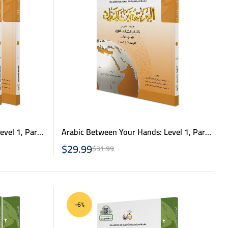
vel 1, Part
Arabic Between Your Hands: Level 1, Part
1- االعربية بين يديك – كتاب الطالب 1 ج1
$
29.99
$
31.99
المستوى الاول الجزء الاول والثاني
-6%