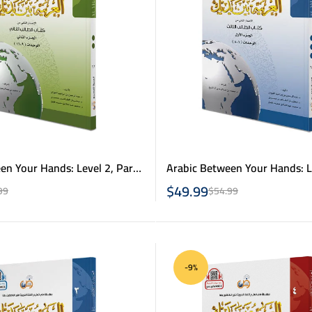
en Your Hands: Level 2, Part
Arabic Between Your Hands: L
& 2- العربية بين يديك – كتاب الطالب 3 ج1 &
العربية بين يديك – كتاب الطالب 2 
$
49.99
99
$
54.99
2
-9%