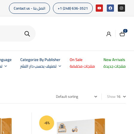
Contact us - اتصل بنا
+1 (248) 636-3521
0
anguage
Categorize By Publisher
On Sale
New Arrivals
منتجات جديدة
منتجات مخفضة
تصنيف بحسب دار النشر
تص
Show
-6%