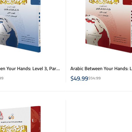
en Your Hands: Level 3, Part
Arabic Between Your Hands: Le
1 & 2- عربية بين يديك 4 ج1 & 2
العربية بين يديك – كتاب الطالب 3 
$
49.99
99
$
54.99