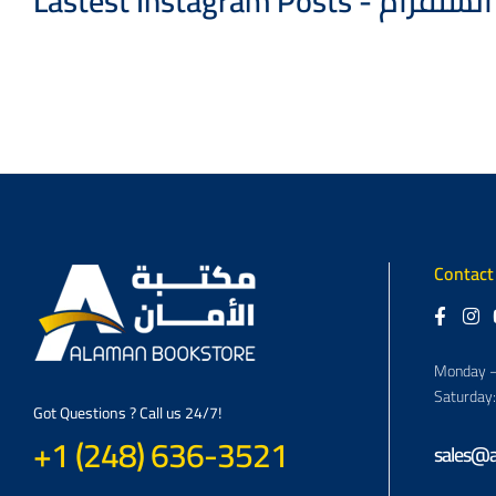
Lastest Instagram
Contact
Monday –
Saturday
Got Questions ? Call us 24/7!
+1 (248) 636-3521
sales@