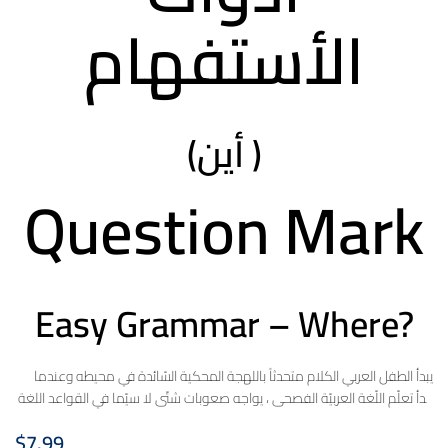
الأستفهام
(أين )
Question Mark
Easy Grammar – Where?
يبدأ الطفل العربي الكلام متحدثاً باللهجة المحكية السّائدة في محيطه وعندما
يبدأ تعلّم اللّغة العربيّة الفصحى ، يواجه صعوبات شتّى لا سيّما في القواعد اللغة
العربية. إن سلسلة تبسيط القواعد تساعد الطفل العربي في تعلّم قواعد اللغة
$
7.99
العربية في المرحلة ما قبل الابتدائية وذلك من خلال التّكرار، و من خلال جُملٍ