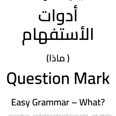
أدوات
الأستفهام
(ماذا )
Question Mark
Easy Grammar – What?
يبدأ الطفل العربي الكلام متحدثاً باللهجة المحكية السّائدة في محيطه وعندما