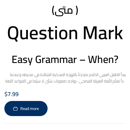
(متى )
Question Mark
Easy Grammar – When?
يبدأ الطفل العربي الكلام متحدثاً باللهجة المحكية السّائدة في محيطه وعندما
يبدأ تعلّم اللّغة العربيّة الفصحى ، يواجه صعوبات شتّى لا سيّما في القواعد اللغة
العربية. إن سلسلة تبسيط القواعد تساعد الطفل العربي في تعلّم قواعد اللغة
$
7.99
العربية في المرحلة ما قبل الابتدائية وذلك من خلال التّكرار، و من خلال جُملٍ
بسيطة و مفردات سَلِسة.
Read more