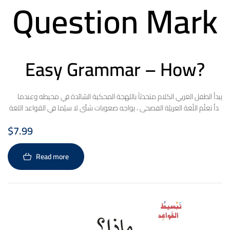
Question Mark
Easy Grammar – How?
يبدأ الطفل العربي الكلام متحدثاً باللهجة المحكية السّائدة في محيطه وعندما
يبدأ تعلّم اللّغة العربيّة الفصحى ، يواجه صعوبات شتّى لا سيّما في القواعد اللغة
العربية. إن سلسلة تبسيط القواعد تساعد الطفل العربي في تعلّم قواعد اللغة
$
7.99
العربية في المرحلة ما قبل الابتدائية وذلك من خلال التّكرار، و من خلال جُملٍ
بسيطة و مفردات سَلِسة.
Read more