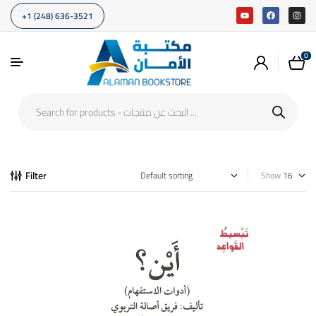
+1 (248) 636-3521
0
Filter
Show