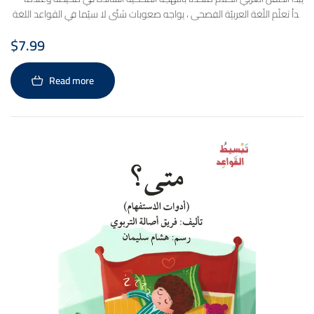
يبدأ تعلّم اللّغة العربيّة الفصحى ، يواجه صعوبات شتّى لا سيّما في القواعد اللغة
العربية. إن سلسلة تبسيط القواعد تساعد الطفل العربي في تعلّم قواعد اللغة
$
7.99
العربية في المرحلة ما قبل الابتدائية وذلك من خلال التّكرار، و من خلال جُملٍ
بسيطة و مفردات سَلِسة.
Read more