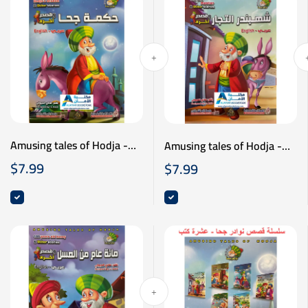
Amusing tales of Hodja -
Amusing tales of Hodja -
نوادر جحا - حكمة جحا - عربي
نوادر جحا - شهبندر التجار -
$
7.99
$
7.99
انكليزي
عربي انكليزي