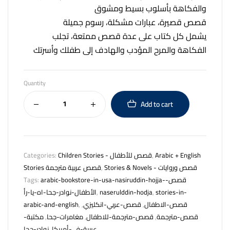
والفكاهة بأسلوب بسيط ومشوق
قصص قصيرة، عبارات مشكلة، رسوم جميلة
يشمل كل كتاب على عدة قصص ممتعة، تجلب
الفكاهة والمرح المؤدب والهادف إلى طفلك وأسرتك
Quantity
Add to cart
Categories:
Children Stories - قصص للأطفال
,
Arabic + English
Stories قصص عربية مترجمة
,
Stories & Novels - قصص وروايات
Tags:
arabic-bookstore-in-usa-nasiruddin-hojja-قصص-
الأطفال-نوادر-جحا-اه-يا-رأ
,
naserulddin-hodja
,
stories-in-
arabic-and-english
,
,
قصص-عربي-انكليزي
,
قصص-الاطفال
مكتبة-
,
مغامرات-جحا
,
قصص-مترجمة-للاطفال
,
قصص-مترجمة
نوادر-جحا
,
عربية-في-أمريكا