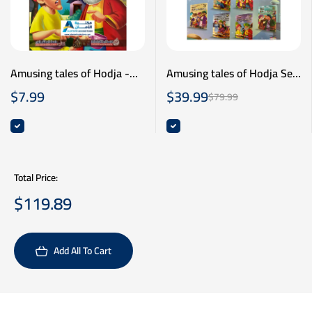
Amusing tales of Hodja -
Amusing tales of Hodja Set
(10 Books)- سلسة نوادر جحا
نوادر جحا - مائة عام من
$
7.99
$
39.99
$
79.99
- عشر قصص - عربي انكليزي
العسل - عربي انكليزي
Total Price:
$
119.89
Add All To Cart