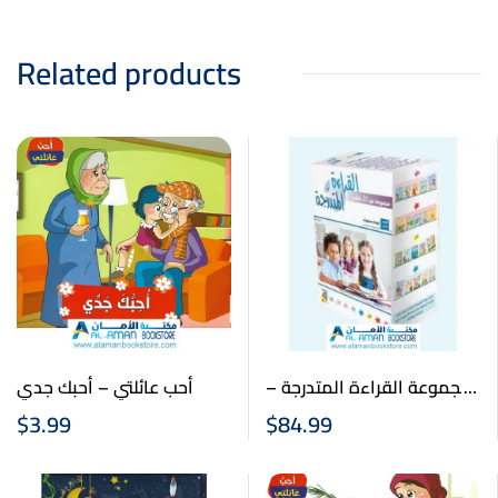
Related products
مجموعة القراءة المتدرجة –
أحب عائلتي – أحبك جدي
القسم الاول المبتدئ – 20
$
3.99
$
84.99
كتابا – Arabic Graded
Readers First Set (20
Books)