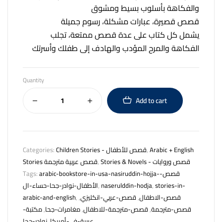
والفكاهة بأسلوب بسيط ومشوق
قصص قصيرة، عبارات مشكلة، رسوم جميلة
يشمل كل كتاب على عدة قصص ممتعة، تجلب
الفكاهة والمرح المؤدب والهادف إلى طفلك وأسرتك
Quantity
Add to cart
Categories:
Children Stories - قصص للأطفال
,
Arabic + English
Stories قصص عربية مترجمة
,
Stories & Novels - قصص وروايات
Tags:
arabic-bookstore-in-usa-nasiruddin-hojja-قصص-
الأطفال-نوادر-جحا-حساء-ال
,
naserulddin-hodja
,
stories-in-
arabic-and-english
,
,
قصص-عربي-انكليزي
,
قصص-الاطفال
مكتبة-
,
مغامرات-جحا
,
قصص-مترجمة-للاطفال
,
قصص-مترجمة
نوادر-جحا
,
عربية-في-أمريكا