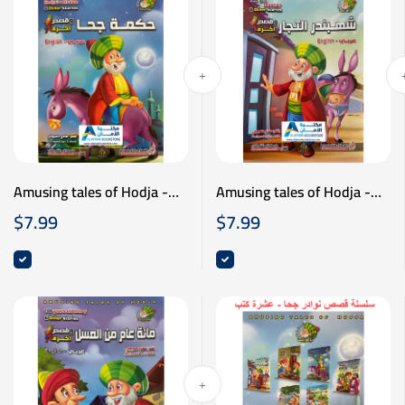
Amusing tales of Hodja -
Amusing tales of Hodja -
نوادر جحا - حكمة جحا - عربي
نوادر جحا - شهبندر التجار -
$
7.99
$
7.99
انكليزي
عربي انكليزي