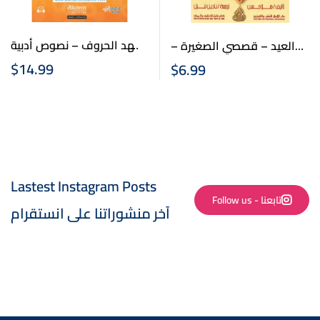
شهد الحروف – نصوص أدبية
العيد – قصصي الصغيرة –
مختارة
عربي انكليزي – Arabic
$
14.99
$
6.99
English Stories – Eid
Lastest Instagram Posts
Follow us - تابعنا
آخر منشوراتنا على انستقرام