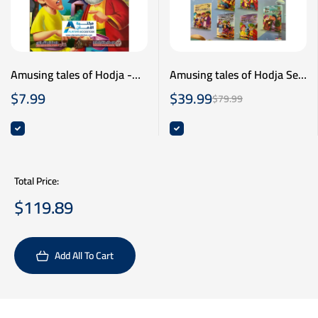
Amusing tales of Hodja -
Amusing tales of Hodja Set
(10 Books)- سلسة نوادر جحا
نوادر جحا - مائة عام من
$
7.99
$
39.99
$
79.99
- عشر قصص - عربي انكليزي
العسل - عربي انكليزي
Total Price:
$
119.89
Add All To Cart