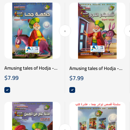
Amusing tales of Hodja -
Amusing tales of Hodja -
نوادر جحا - حكمة جحا - عربي
نوادر جحا - شهبندر التجار -
$
7.99
$
7.99
انكليزي
عربي انكليزي