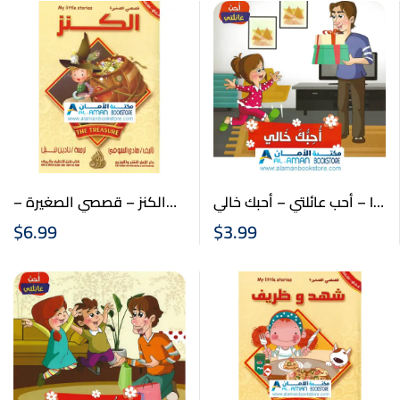
Books)
أحب عائلتي – أحبك خالي – I
الكنز – قصصي الصغيرة –
عربي انكليزي – Arabic
Love You My Uncle (Mom’s
$
6.99
$
3.99
English Stories – The
Brother)
Treasure