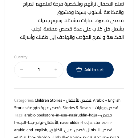
تعلم الاطفال تراثهم وشخصية مرحة تعلمهم المزاح
والفكاهة بأسلوب بسيط ومشوق
قصص قصيرة، عبارات مشكلة، رسوم جميلة
يشمل كل كتاب على عدة قصص ممتعة، تجلب
الفكاهة والمرح المؤدب والهادف إلى طفلك وأسرتك
Quantity
Add to cart
Categories:
Children Stories - قصص للأطفال
,
Arabic + English
Stories قصص عربية مترجمة
,
Stories & Novels - قصص وروايات
Tags:
arabic-bookstore-in-usa-nasiruddin-hojja-قصص-
الأطفال-نوادر-جحا-الديك-ا
,
naserulddin-hodja
,
stories-in-
arabic-and-english
,
,
قصص-عربي-انكليزي
,
قصص-الاطفال
مكتبة-
,
مغامرات-جحا
,
قصص-مترجمة-للاطفال
,
قصص-مترجمة