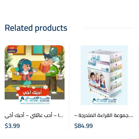
Related products
مجموعة القراءة المتدرجة –
أحب عائلتي – أحبك أخي – I
Love You My Brother
القسم الاول المبتدئ – 20
$
3.99
$
84.99
كتابا – Arabic Graded
Readers First Set (20