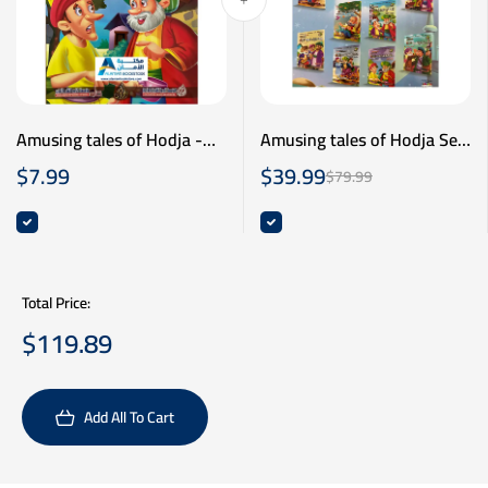
Amusing tales of Hodja -
Amusing tales of Hodja Set
(10 Books)- سلسة نوادر جحا
نوادر جحا - مائة عام من
$
7.99
$
39.99
$
79.99
- عشر قصص - عربي انكليزي
العسل - عربي انكليزي
Total Price:
$
119.89
Add All To Cart