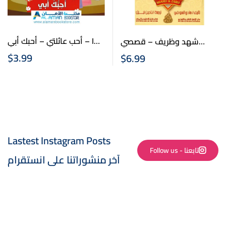
أحب عائلتي – أحبك أبي – I
شهد وظريف – قصصي
Love You Dad
الصغيرة – عربي انكليزي –
$
3.99
$
6.99
Arabic English Stories
Lastest Instagram Posts
Follow us - تابعنا
آخر منشوراتنا على انستقرام