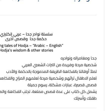
$
$
7.99
7.99
سلسلة نوادر جحا – عربي إنكليزي
حكمة جحا وقصص أخرى
g tales of Hodja – “Arabic – English”
Hodja’s wisdom & other stories
جحا ومغامراته ونوادره
شخصية مرحة وفريدة من التراث الشعبي العربي
تملأ أوقاتنا بالفكاهة الظريفة المدموجة بالحكمة والأدب
تعلم الاطفال تراثهم وشخصية مرحة تعلمهم المزاح والفكا
قصص قصيرة، عبارات مشكلة، رسوم جميلة
يشمل كل كتاب على عدة قصص ممتعة، تجلب الفكاهة والمرح
طفلك وأسرتك