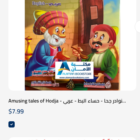
Amusing tales of Hodja - نوادر جحا - حساء البط - عربي
انكليزي
$
7.99