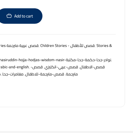
Add to cart
Arabic + English Stories قصص عربية مترجمة
,
Children Stories - قصص للأطفال
,
Stories &
arabic-bookstore-in-usa-nasiruddin-hojja-hodjas-wisdom-nasir-نوادر-جحا-حكمة-جحا-مكتبة
,
rabic-and-english
,
قصص-
,
قصص-عربي-انكليزي
,
قصص-الاطفال
م
,
مغامرات-جحا
,
قصص-مترجمة-للاطفال
,
مترجمة
rest