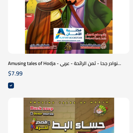
Amusing tales of Hodja - نوادر جحا - ثمن الرائحة - عربي
انكليزي
$
7.99