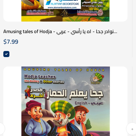
Amusing tales of Hodja - نوادر جحا - اه يا رأسي - عربي
انكليزي
$
7.99