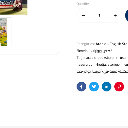
Quantity
Categories:
Novels - قصص وروايات
Tags:
naserulddin-hodja
,
stories-in-a
نوادر-جحا
,
كتبة-عربية-في-أمريكا
Facebook
Twitter
Linkedin
Pinte