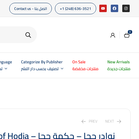
Contact us - اتصل بنا
+1 (248) 636-3521
0
anguage
Categorize By Publisher
On Sale
New Arrivals
منتجات جديدة
منتجات مخفضة
تصنيف بحسب دار النشر
تص
PREV
NEXT
نوادر جحا – حكمة جح