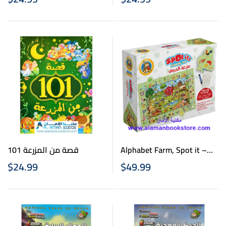
101 قصة من المزرعة
Alphabet Farm, Spot it –
مزرعة الحروف
$
24.99
$
49.99