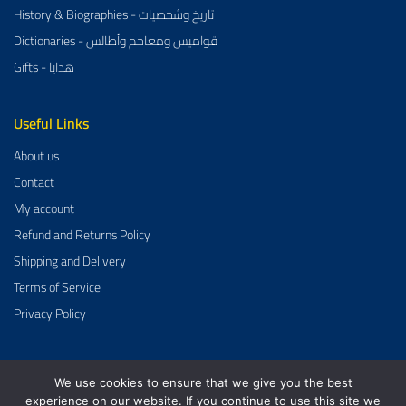
History & Biographies - تاريخ وشخصيات
Dictionaries - قواميس ومعاجم وأطالس
Gifts - هدايا
Useful Links
About us
Contact
My account
Refund and Returns Policy
Shipping and Delivery
Terms of Service
Privacy Policy
We use cookies to ensure that we give you the best
Al-Aman Bookstore 2026 Created By
GrowDose
.
experience on our website. If you continue to use this site we