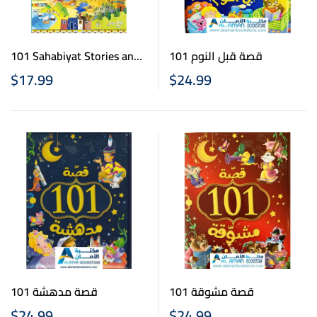
101 Sahabiyat Stories and
101 قصة قبل النوم
Dua
$
17.99
$
24.99
101 قصة مشوقة
101 قصة مدهشة
$
24.99
$
24.99