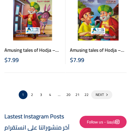
Amusing tales of Hodja –
Amusing tales of Hodja –
نوادر جحا – شهبندر التجار –
نوادر جحا – مائة عام من
$
7.99
$
7.99
عربي انكليزي
العسل – عربي انكليزي
1
2
3
4
…
20
21
22
NEXT
Lastest Instagram Posts
Follow us - تابعنا
آخر منشوراتنا على انستقرام