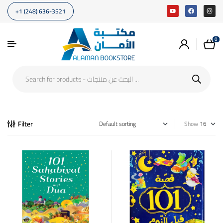
+1 (248) 636-3521
0
Filter
Show